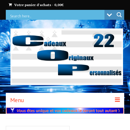
Votre panier d'achats
-
0,00
€
Menu
ACCUEIL
BOUTIQUE