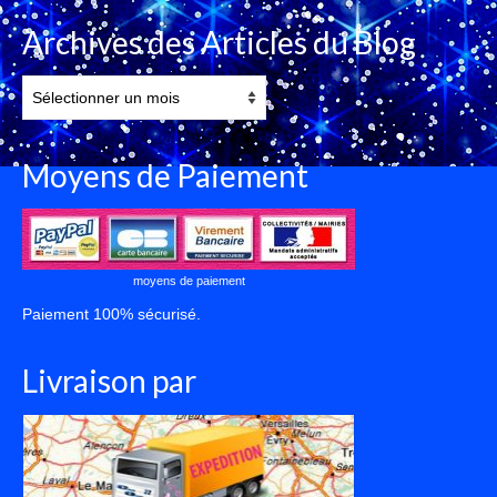
Archives des Articles du Blog
Archives
des
Articles
du
Moyens de Paiement
Blog
moyens de paiement
Paiement 100% sécurisé.
Livraison par