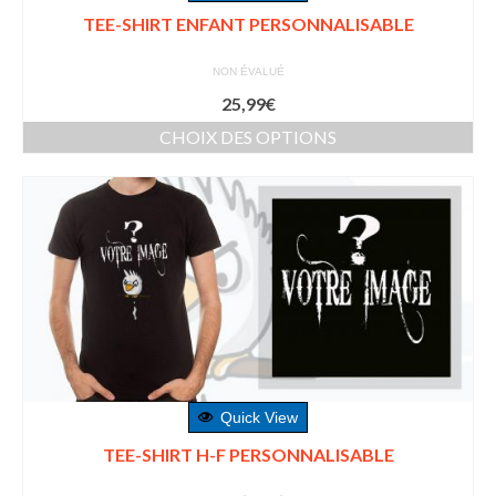
TEE-SHIRT ENFANT PERSONNALISABLE
NON ÉVALUÉ
25,99
€
CHOIX DES OPTIONS
Quick View
TEE-SHIRT H-F PERSONNALISABLE