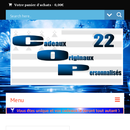
Votre panier d'achats
-
0,00
€
Menu
ACCUEIL
BOUTIQUE