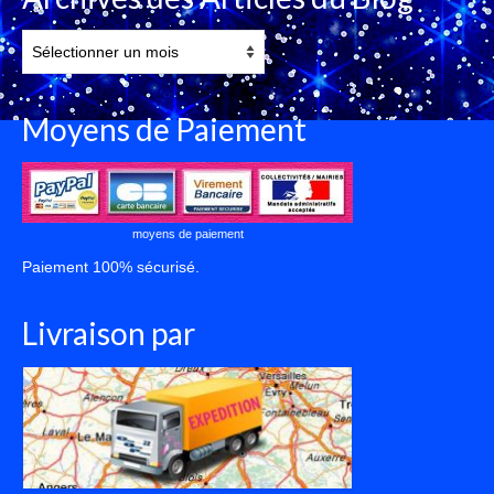
Archives
des
Articles
du
Moyens de Paiement
Blog
moyens de paiement
Paiement 100% sécurisé.
Livraison par