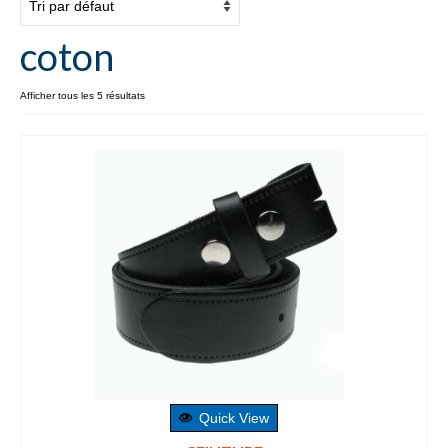
INFOS PRODUITS
coton
VOS VISUELS
Afficher tous les 5 résultats
TECHNIQUES D’IMPRESSION
NOS TEXTILES
Tailles des textiles
qualité des textiles
PROFESSIONNELS
Quick View