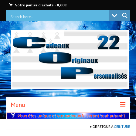
Votre panier d'achats
-
0,00
€
Menu
ACCUEIL
DE RETOUR À
CEINTURE
BOUTIQUE