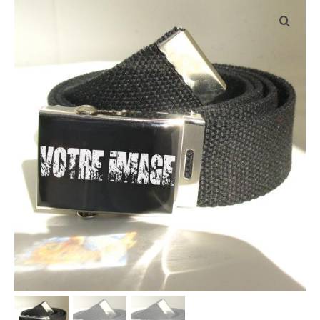
INFOS PRODUITS
VOS VISUELS
TECHNIQUES D’IMPRESSION
NOS TEXTILES
Tailles des textiles
qualité des textiles
PROFESSIONNELS