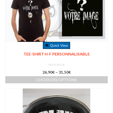
Quick View
TEE-SHIRT H-F PERSONNALISABLE
NON ÉVALUÉ
26,90
€
–
31,50
€
CHOIX DES OPTIONS