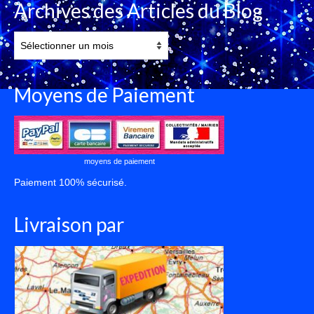
Archives des Articles du Blog
Archives
des
Articles
du
Moyens de Paiement
Blog
moyens de paiement
Paiement 100% sécurisé.
Livraison par