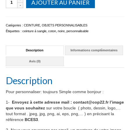
AJOUTER AU PANIER
de
CEINTURE
À
SANGLE
Catégories :
CEINTURE
,
OBJETS PERSONNALISABLES
avec
Étiquettes :
ceinture à sangle
,
coton
,
noire
,
personnalisable
BOUCLE
PERSONNALISABLE
Description
Informations complémentaires
Avis (0)
Description
Pour personnaliser: toujours Simple comme bonjour :
1-
Envoyez à cette adresse mail : contact@cop22.fr l’image
que vous souhaitez
sur votre boucle ( photo, dessin, logo,…
tout format . jpeg, jpg, png, ai, eps, png,… ) en précisant la
référence
BCES3
.