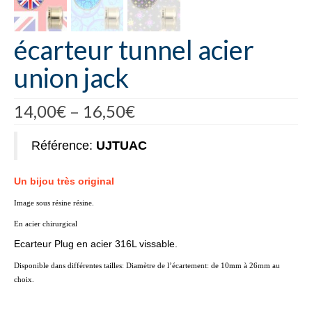
écarteur tunnel acier
union jack
14,00
€
–
16,50
€
Référence:
UJTUAC
Un bijou très original
Image sous résine résine.
En acier chirurgical
Ecarteur Plug en acier 316L vissable.
Disponible dans différentes tailles: Diamètre de l’écartement: de 10mm à 26mm au
choix.