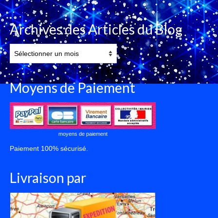
Archives des Articles du Blog
Archives
des
Articles
du
Moyens de Paiement
Blog
moyens de paiement
Paiement 100% sécurisé.
Livraison par