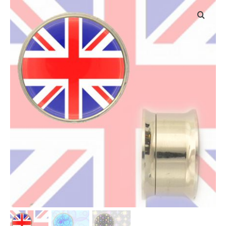
INFOS PRODUITS
VOS VISUELS
TECHNIQUES D’IMPRESSION
NOS TEXTILES
Tailles des textiles
qualité des textiles
PROFESSIONNELS