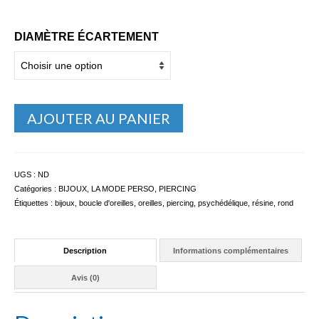
DIAMÈTRE ÉCARTEMENT
AJOUTER AU PANIER
UGS :
ND
Catégories :
BIJOUX
,
LA MODE PERSO
,
PIERCING
Étiquettes :
bijoux
,
boucle d'oreilles
,
oreilles
,
piercing
,
psychédélique
,
résine
,
rond
Description
Informations complémentaires
Avis (0)