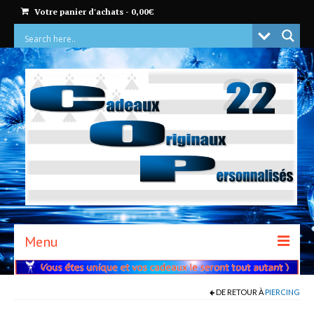
Votre panier d'achats
-
0,00
€
Menu
ACCUEIL
DE RETOUR À
PIERCING
BOUTIQUE