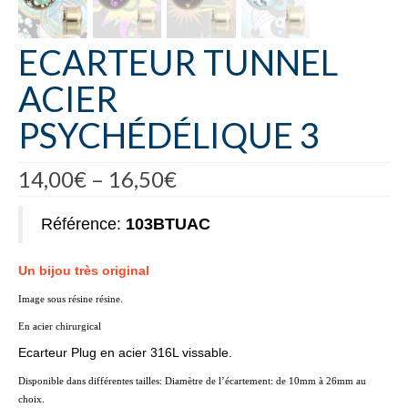
ECARTEUR TUNNEL
ACIER
PSYCHÉDÉLIQUE 3
14,00
€
–
16,50
€
Référence:
103BTUAC
Un bijou très original
Image sous résine résine.
En acier chirurgical
Ecarteur Plug en acier 316L vissable.
Disponible dans différentes tailles: Diamètre de l’écartement: de 10mm à 26mm au
choix.