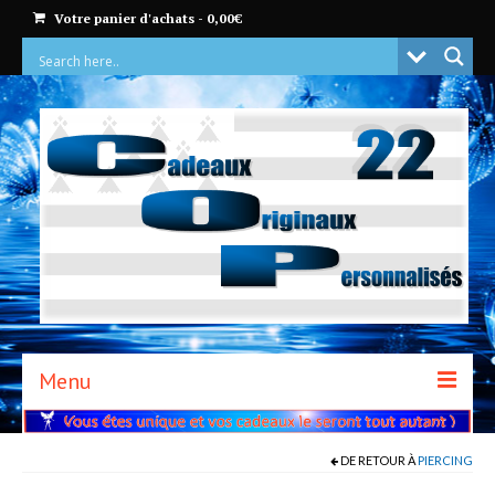
Votre panier d'achats
-
0,00
€
Menu
ACCUEIL
DE RETOUR À
PIERCING
BOUTIQUE