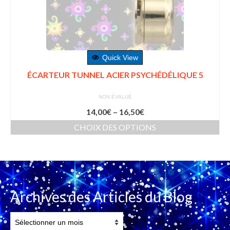
Quick View
ÉCARTEUR TUNNEL ACIER PSYCHÉDÉLIQUE 5
NON ÉVALUÉ
14,00
€
–
16,50
€
CHOIX DES OPTIONS
Archives des Articles du Blog
Archives
des