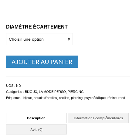
DIAMÈTRE ÉCARTEMENT
AJOUTER AU PANIER
UGS :
ND
Catégories :
BIJOUX
,
LA MODE PERSO
,
PIERCING
Étiquettes :
bijoux
,
boucle d'oreilles
,
oreilles
,
piercing
,
psychédélique
,
résine
,
rond
Description
Informations complémentaires
Avis (0)