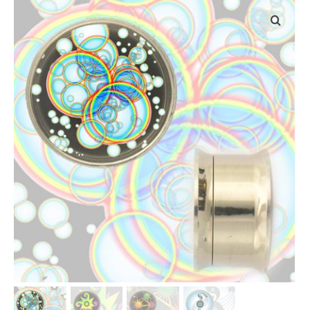
INFOS PRODUITS
VOS VISUELS
TECHNIQUES D’IMPRESSION
NOS TEXTILES
Tailles des textiles
qualité des textiles
PROFESSIONNELS