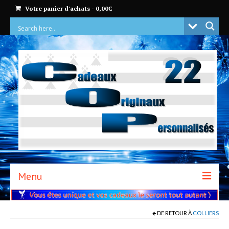
Votre panier d'achats
-
0,00
€
Menu
ACCUEIL
DE RETOUR À
COLLIERS
BOUTIQUE