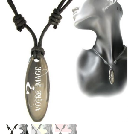
INFOS PRODUITS
VOS VISUELS
TECHNIQUES D’IMPRESSION
NOS TEXTILES
Tailles des textiles
qualité des textiles
PROFESSIONNELS