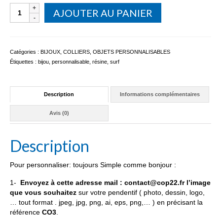
quantité
AJOUTER AU PANIER
de
PENDENTIF
SURF
PERSONNALISABLE
Catégories :
BIJOUX
,
COLLIERS
,
OBJETS PERSONNALISABLES
Étiquettes :
bijou
,
personnalisable
,
résine
,
surf
Description
Informations complémentaires
Avis (0)
Description
Pour personnaliser: toujours Simple comme bonjour :
1-
Envoyez à cette adresse mail : contact@cop22.fr l’image
que vous souhaitez
sur votre pendentif ( photo, dessin, logo,
… tout format . jpeg, jpg, png, ai, eps, png,… ) en précisant la
référence
CO3
.