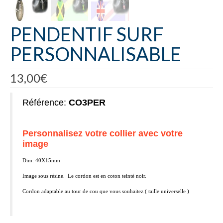
PENDENTIF SURF
PERSONNALISABLE
13,00
€
Référence:
CO3PER
Personnalisez votre collier avec votre
image
Dim: 40X15mm
Image sous résine. Le cordon est en coton teinté noir.
Cordon adaptable au tour de cou que vous souhaitez ( taille universelle )