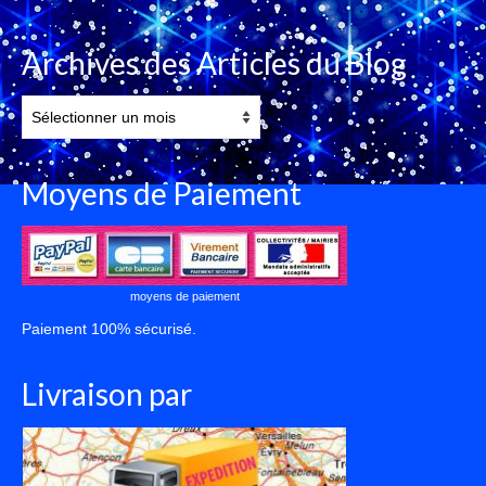
Archives des Articles du Blog
Archives
des
Articles
du
Moyens de Paiement
Blog
moyens de paiement
Paiement 100% sécurisé.
Livraison par